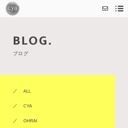
BLOG.
ABOUT
ブログ
SERVICE
DESIGNER
OHRAI
ALL
ILLUSTRATION（作品集
ILLUSTRATION（軍艦
CYA
OHRAI ITEM
OHRAI