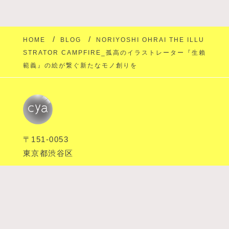
HOME
BLOG
NORIYOSHI OHRAI THE ILLU
STRATOR CAMPFIRE_孤高のイラストレーター『生賴
範義』の絵が繋ぐ新たなモノ創りを
FOLLOW US:
〒151-0053
東京都渋谷区
Home
ABOUT
SERVICE
DESIGNER
OHRAI
ILLUSTRATION（作品集）
ILLUSTRATION（軍艦図録）
OHRAI ITEM
SHOP
COMPANY
BLOG_OHRAI
CONTACT