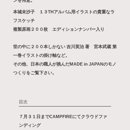
ンを用意。
本城未沙子 １３THアルバム用イラストの貴重なラ
フスケッチ
複製原画２００枚 エディションナンバー入り
世の中に２００本しかない 吉川英治 著 宮本武蔵 第
一巻イラストの掛け軸など。
その他、日本の職人が挑んだMADE in JAPANのモノ
つくりをご覧下さい。
目次
７月３１日までCAMPFIREにてクラウドファ
ンディング