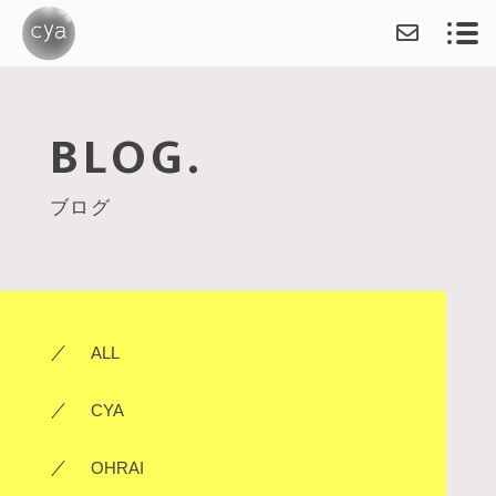
BLOG.
ABOUT
ブログ
SERVICE
DESIGNER
OHRAI
ALL
ILLUSTRATION（作品集
ILLUSTRATION（軍艦
CYA
OHRAI ITEM
OHRAI